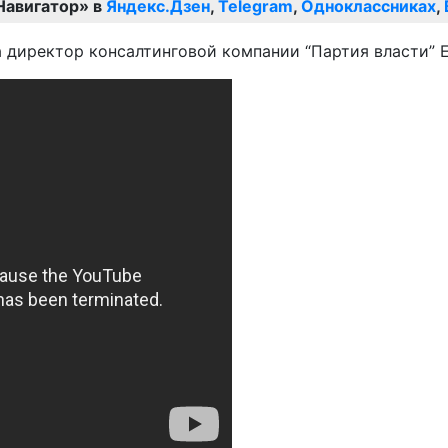
Навигатор» в
Яндекс.Дзен
,
Telegram
,
Одноклассниках
,
а директор консалтинговой компании “Партия власти” 