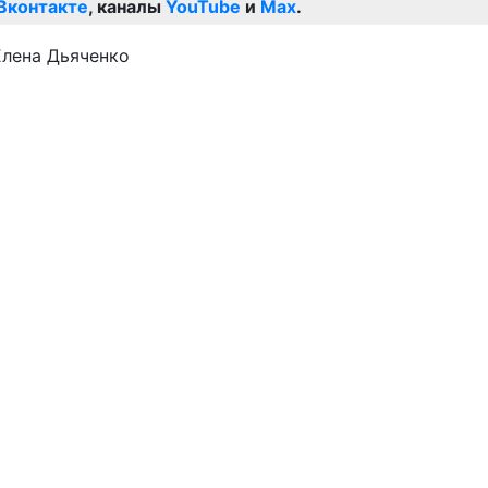
Вконтакте
, каналы
YouTube
и
Max
.
Елена Дьяченко