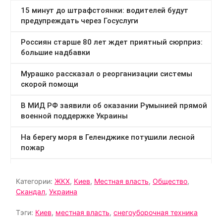
Категории:
ЖКХ
,
Киев
,
Местная власть
,
Общество
,
Скандал
,
Украина
Тэги:
Киев
,
местная власть
,
снегоуборочная техника