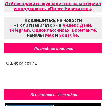
Отблагодарить журналистов за материал
и поддержать «ПолитНавигатор»
.
Подпишитесь на новости
«ПолитНавигатор» в
Яндекс.Дзен
,
Telegram
,
Одноклассниках
,
Вконтакте
,
каналы
Max
и
YouTube
.
Последние новости
Ошибка сети...
Все новости за сегодня