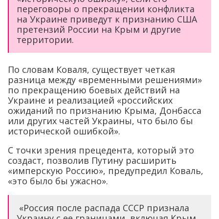
По словам Коваля, существует четкая
разница между «временными решениями»
по прекращению боевых действий на
Украине и реализацией «российских
ожиданий по признанию Крыма, Донбасса
или других частей Украины, что было бы
исторической ошибкой».
С точки зрения прецедента, который это
создаст, позволив Путину расширить
«имперскую Россию», предупредил Коваль,
«это было бы ужасно».
«Россия после распада СССР признала
Украину с ее границами, включая Крым
и Донбасс, и это основа норм
международного права. Международно-
правовые гарантии границ в
Центральной Европе также являются