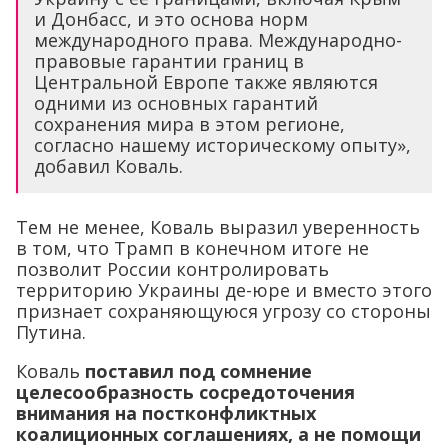
одними из основных гарантий
сохранения мира в этом регионе,
согласно нашему историческому опыту»,
добавил Коваль.
Тем не менее, Коваль выразил уверенность
в том, что Трамп в конечном итоге не
позволит России контролировать
территорию Украины де-юре и вместо этого
признает сохраняющуюся угрозу со стороны
Путина.
Коваль
поставил под сомнение
целесообразность сосредоточения
внимания на постконфликтных
коалиционных соглашениях, а не помощи
Украине в «спасении ее территории прямо
сейчас»
, учитывая, что Путин продолжает
военное наступление и, похоже, не против
того, чтобы переговоры с Трампом
затянулись.