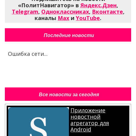
«ПолитНавигатор» в
Яндекс.Дзен
,
Telegram
,
Одноклассниках
,
Вконтакте
,
каналы
Max
и
YouTube
.
Последние новости
Ошибка сети...
Все новости за сегодня
Приложение
новостной
агрегатор для
Android
.