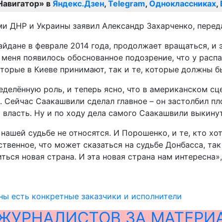
Навигатор» в
Яндекс.Дзен
,
Telegram
,
Одноклассниках
,
ми ДНР и Украины заявил Александр Захарченко, перед
йдане в феврале 2014 года, продолжает вращаться, и 
у меня появилось обоснованное подозрение, что у расп
которые в Киеве принимают, так и те, которые должны б
еделённую роль, и теперь ясно, что в американском сц
. Сейчас Саакашвили сделал главное – он застолбил пл
власть. Ну и по ходу дела самого Саакашвили выкинут, 
нашей судьбе не относятся. И Порошенко, и те, кто хот
ственное, что может сказаться на судьбе Донбасса, та
ться новая страна. И эта новая страна нам интересна»,
ны есть конкретные заказчики и исполнители
ЖУРНАЛИСТОВ ЗА МАТЕРИ