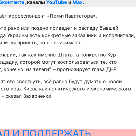
Вконтакте
, каналы
YouTube
и
Max
.
аёт корреспондент «ПолитНавигатора».
это рано или поздно приведёт к распаду бывшей
ада Украины есть конкретные заказчики и исполнители,
ыли бы принять, но не принимают.
енарии, так как именно Штаты, а конкретно Курт
ощадку, которой могут воспользоваться те, кто
конечно, из телеги”, – прогнозирует глава ДНР.
ят его свергнуть, всё равно будут думать о новой
к это крах Киева как политического и экономического
 – сказал Захарченко.
АЛ И ПОДДЕРЖАТЬ