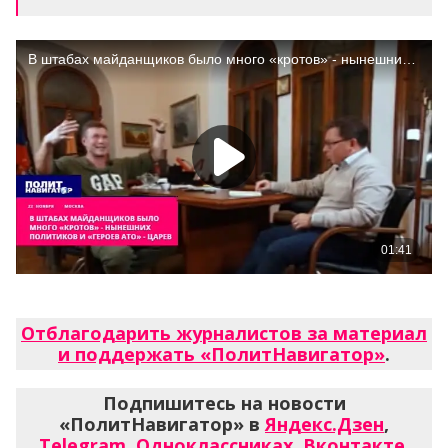
Отблагодарить журналистов за материал
и поддержать «ПолитНавигатор»
.
Подпишитесь на новости
«ПолитНавигатор» в
Яндекс.Дзен
,
Telegram
,
Одноклассниках
,
Вконтакте
,