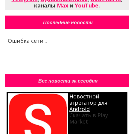
каналы
Max
и
YouTube
.
Последние новости
Ошибка сети...
Все новости за сегодня
Новостной
агрегатор для
Android
Скачать в Play
Market