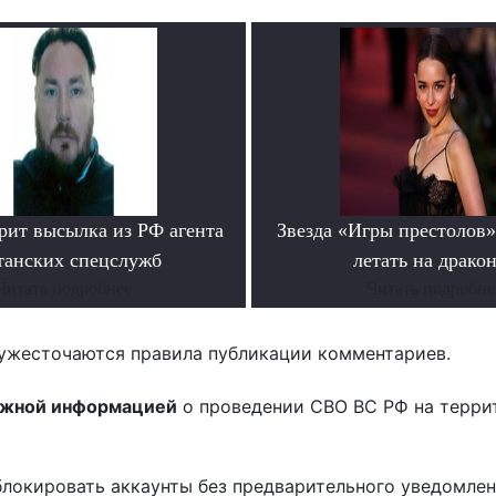
рит высылка из РФ агента
Звезда «Игры престолов»
танских спецслужб
летать на драко
Читать подробнее
Читать подробне
ужесточаются правила публикации комментариев.
ожной информацией
о проведении СВО ВС РФ на терри
блокировать аккаунты без предварительного уведомле