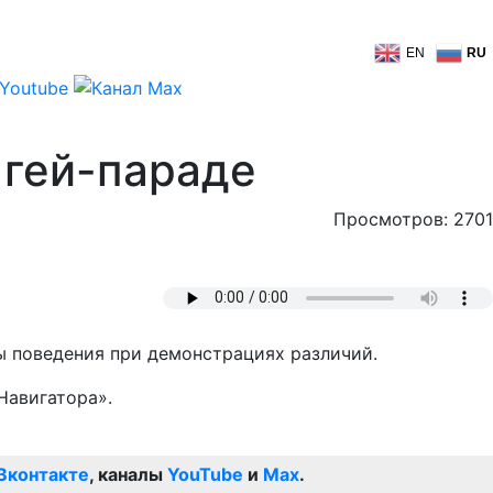
EN
RU
 гей-параде
Просмотров: 2701
ы поведения при демонстрациях различий.
Навигатора».
Вконтакте
, каналы
YouTube
и
Max
.