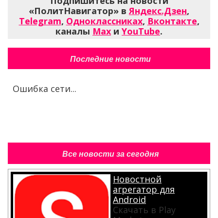
Подпишитесь на новости
«ПолитНавигатор» в
Яндекс.Дзен
,
Telegram
,
Одноклассниках
,
Вконтакте
,
каналы
Max
и
YouTube
.
Последние новости
Ошибка сети...
Все новости за сегодня
Новостной
агрегатор для
Android
Скачать в Play