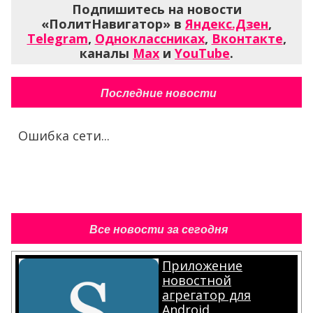
Подпишитесь на новости
«ПолитНавигатор» в
Яндекс.Дзен
,
Telegram
,
Одноклассниках
,
Вконтакте
,
каналы
Max
и
YouTube
.
Последние новости
Ошибка сети...
Все новости за сегодня
Приложение
новостной
агрегатор для
Android