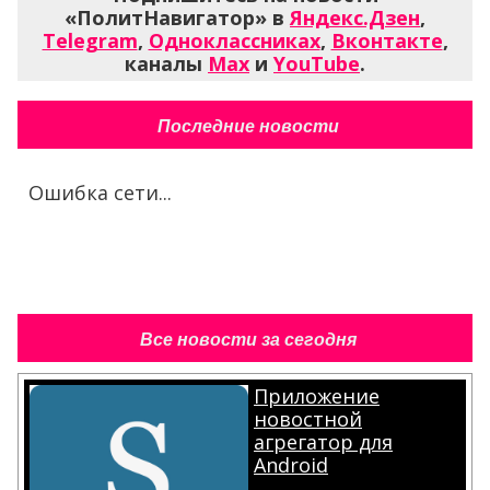
«ПолитНавигатор» в
Яндекс.Дзен
,
Telegram
,
Одноклассниках
,
Вконтакте
,
каналы
Max
и
YouTube
.
Последние новости
Ошибка сети...
Все новости за сегодня
Приложение
новостной
агрегатор для
Android
.