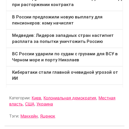
Категории:
Киев
,
Колониальная демократия
,
Местная
власть
,
США
,
Украина
Тэги:
Маккейн
,
Яценюк