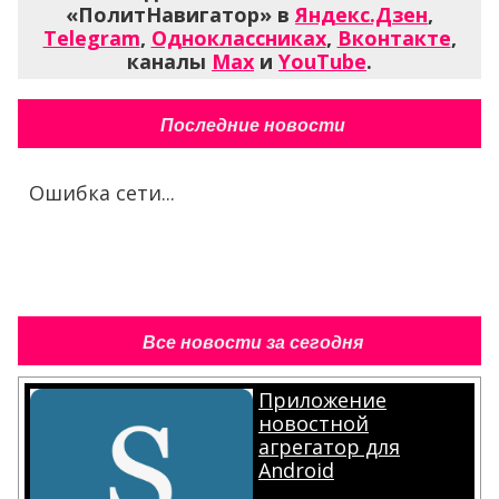
«ПолитНавигатор» в
Яндекс.Дзен
,
Telegram
,
Одноклассниках
,
Вконтакте
,
каналы
Max
и
YouTube
.
Последние новости
Ошибка сети...
Все новости за сегодня
Приложение
новостной
агрегатор для
Android
.