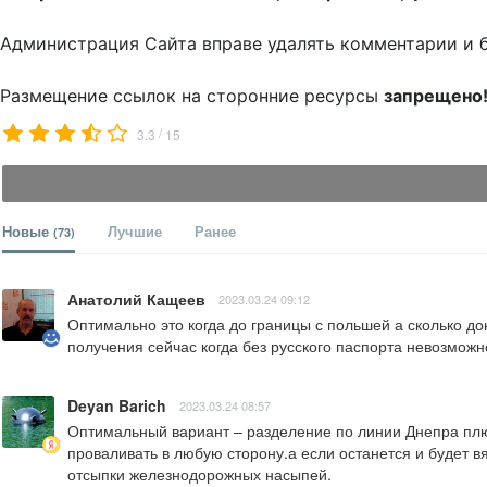
Администрация Сайта вправе удалять комментарии и 
Размещение ссылок на сторонние ресурсы
запрещено
/
3.3
15
Новые
Лучшие
Ранее
(73)
Анатолий Кащеев
2023.03.24 09:12
Оптимально это когда до границы с польшей а сколько д
получения сейчас когда без русского паспорта невозмож
Deyan Barich
2023.03.24 08:57
Оптимальный вариант – разделение по линии Днепра плюс
проваливать в любую сторону.а если останется и будет в
отсыпки железнодорожных насыпей.