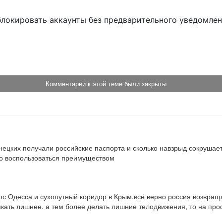
блокировать аккаунты без предварительного уведомле
!
Комментарии к этой теме были закрыты
онецких получали российские паспорта и сколько навзрыд сокруша
но воспользоваться преимуществом
 Одесса и сухопутный коридор в Крым.всё верно россия возвращае
якать лишнее. а тем более делать лишние телодвижения, то на прос