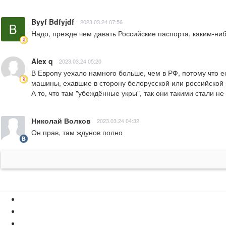
Byyf Bdfyjdf
2023.03.24 07:56
Надо, прежде чем давать Российские паспорта, каким-ниб
Alex q
2023.03.24 05:20
В Европу уехало намного больше, чем в РФ, потому что е
машины, ехавшие в сторону белорусской или российской г
А то, что там "убеждённые укры", так они такими стали не
Николай Волков
2023.03.24 04:32
Он прав, там ждунов полно