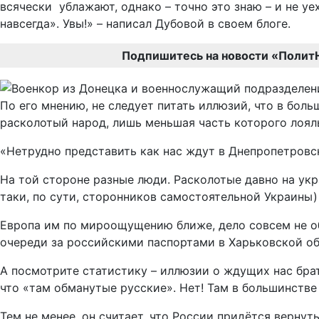
всячески ублажают, однако – точно это знаю – и не у
навсегда». Увы!» – написал Дубовой в своем блоге.
Подпишитесь на новости «Полит
По его мнению, не следует питать иллюзий, что в боль
расколотый народ, лишь меньшая часть которого лояль
«Нетрудно представить как нас ждут в Днепропетровс
На той стороне разные люди. Расколотые давно на укр
таки, по сути, сторонников самостоятельной Украины)
Европа им по мироощущению ближе, дело совсем не об
очереди за российскими паспортами в Харьковской об
А посмотрите статистику – иллюзии о ждущих нас брать
что «там обманутые русские». Нет! Там в большинстве
Тем не менее, он считает, что России придётся верну