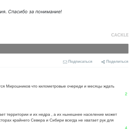
ния.
Спасибо за понимание!
Подписаться
Поделиться
ется Мирошников что километровые очереди и месяцы ждать 
2
т территории и их недра , а их нынешнее население может 
торах крайнего Севера и Сибири всегда не хватает рук для 
4