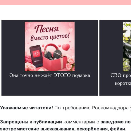
Она точно не ждёт ЭТОГО подарка
СВО прод
.
коротк
Уважаемые читатели!
По требованию Роскомнадзора 
Запрещены к публикации
комментарии с
заведомо л
экстремистские высказывания, оскорбления, фейки.