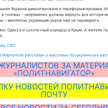
няя Украина демонтирована и переформатирована. Из ч
 головах – непременно должны вернуть все историчес
ы – миллионы украинцев-укров нам не переварить.
люс Одесса и сухопутный коридор в Крым. А жители пу
й.
ины
,
СВО
 Мариуполя рассказал о массовых проукраинских нас
ЖУРНАЛИСТОВ ЗА МАТЕРИ
«ПОЛИТНАВИГАТОР»
ЛКУ НОВОСТЕЙ ПОЛИТНАВИ
ПОЧТУ
ВСЕ НОВОСТИ ЗА СЕГОДНЯ