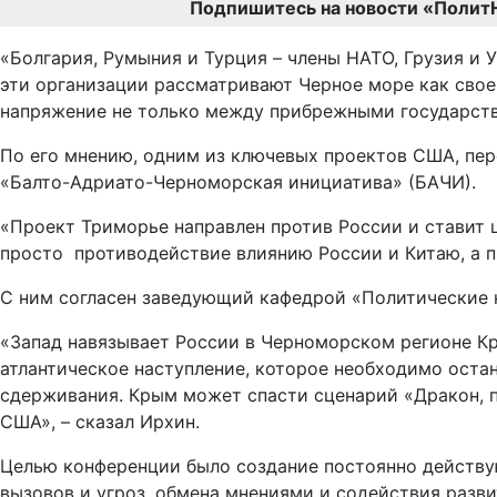
Подпишитесь на новости «Полит
«Болгария, Румыния и Турция – члены НАТО, Грузия и
эти организации рассматривают Черное море как свое 
напряжение не только между прибрежными государств
По его мнению, одним из ключевых проектов США, пер
«Балто-Адриато-Черноморская инициатива» (БАЧИ).
«Проект Триморье направлен против России и ставит 
просто противодействие влиянию России и Китаю, а пр
С ним согласен заведующий кафедрой «Политические 
«Запад навязывает России в Черноморском регионе Кр
атлантическое наступление, которое необходимо остан
сдерживания. Крым может спасти сценарий «Дракон,
США», – сказал Ирхин.
Целью конференции было создание постоянно действу
вызовов и угроз, обмена мнениями и содействия разв