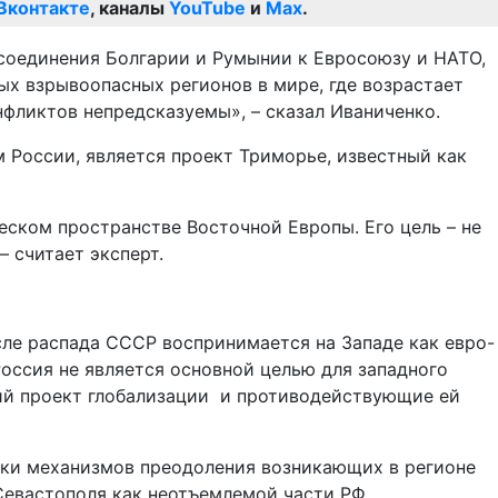
Вконтакте
, каналы
YouTube
и
Max
.
исоединения Болгарии и Румынии к Евросоюзу и НАТО,
ых взрывоопасных регионов в мире, где возрастает
фликтов непредсказуемы», – сказал Иваниченко.
 России, является проект Триморье, известный как
еском пространстве Восточной Европы. Его цель – не
 считает эксперт.
сле распада СССР воспринимается на Западе как евро-
Россия не является основной целью для западного
ий проект глобализации и противодействующие ей
ки механизмов преодоления возникающих в регионе
Севастополя как неотъемлемой части РФ.