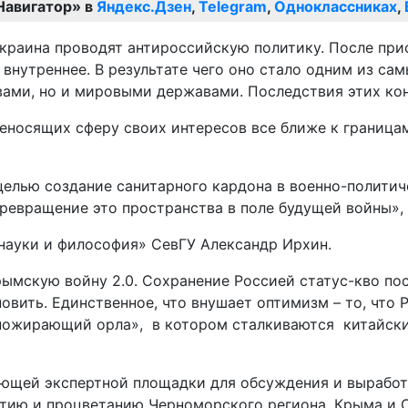
Навигатор» в
Яндекс.Дзен
,
Telegram
,
Одноклассниках
,
 Украина проводят антироссийскую политику. После пр
внутреннее. В результате чего оно стало одним из сам
ами, но и мировыми державами. Последствия этих кон
еносящих сферу своих интересов все ближе к границам
целью создание санитарного кардона в военно-политич
евращение это пространства в поле будущей войны», –
науки и философия» СевГУ Александр Ирхин.
ымскую войну 2.0. Сохранение Россией статус-кво по
овить. Единственное, что внушает оптимизм – то, что 
 пожирающий орла», в котором сталкиваются китайск
ющей экспертной площадки для обсуждения и выработ
итию и процветанию Черноморского региона, Крыма и 