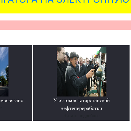
имосвязано
У истоков татарстанской
е
нефтепереработки
Читать подробнее