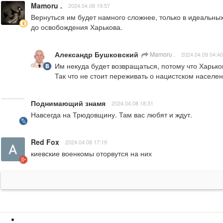
Mamoru .
2024.04.08 19:57
Вернуться им будет намного сложнее, только в идеальных
до освобождения Харькова.
Александр Бушковский
Mamoru .
2024.04.09 04:40
Им некуда будет возвращаться, потому что Харьков
Так что не стоит переживать о нацистском населен
Поднимающий знамя
2024.04.08 18:31
Навсегда на Трюдовщину. Там вас любят и ждут.
Red Fox
2024.04.08 17:19
киевские военкомы оторвутся на них