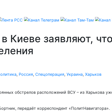
 в Киеве заявляют, чт
еления
олитика
,
Россия
,
Спецоперация
,
Украина
,
Харьков
оянных обстрелов расположений ВСУ – из Харькова уже
 Бортник, передаёт корреспондент «ПолитНавигатора».