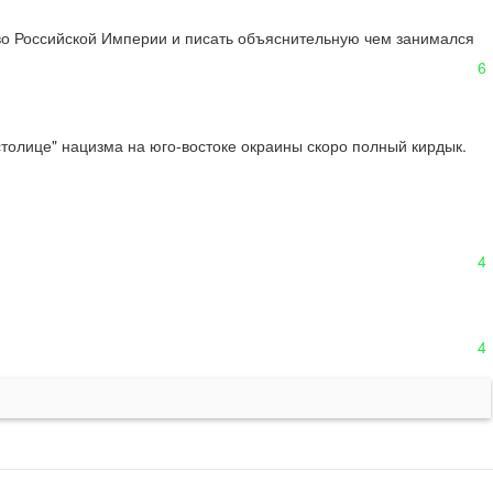
тво Российской Империи и писать объяснительную чем занимался 
6
столице" нацизма на юго-востоке окраины скоро полный кирдык. 
4
4