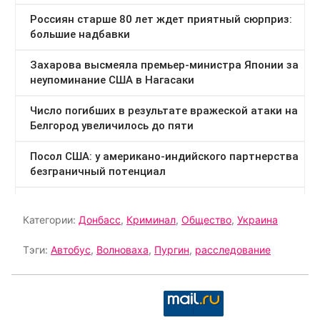
Категории:
Донбасс
,
Криминал
,
Общество
,
Украина
Тэги:
Автобус
,
Волноваха
,
Пургин
,
расследование