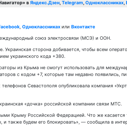
Навигатор» в
Яндекс.Дзен
,
Telegram
,
Одноклассниках
,
Facebook
,
Одноклассниках
или
Вконтакте
Международный союз электросвязи (МСЭ) и ООН.
. Украинская сторона добивается, чтобы всем операт
ием украинского кода +380.
ераторы из Крыма не смогут использовать для междуна
торов с кодом +7, которые там недавно появились, пи
х телефонов Севастополя опубликовала компания «Укрт
украинская «дочка» российской компании связи МТС.
ными Крыму Российской Федерацией. Что же касается 
ы, и также будем его блокировать», — сообщила в инте