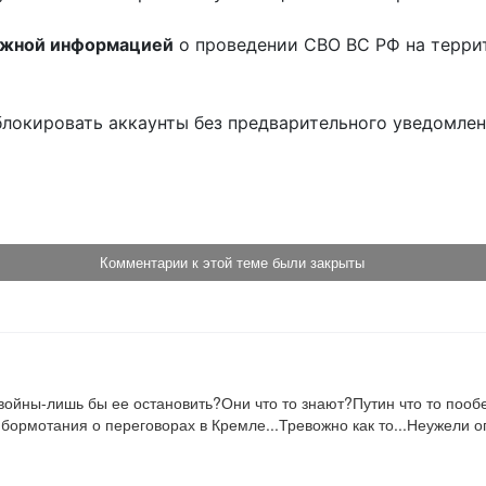
ожной информацией
о проведении СВО ВС РФ на терри
блокировать аккаунты без предварительного уведомле
!
Комментарии к этой теме были закрыты
войны-лишь бы ее остановить?Они что то знают?Путин что то пообе
бормотания о переговорах в Кремле...Тревожно как то...Неужели 