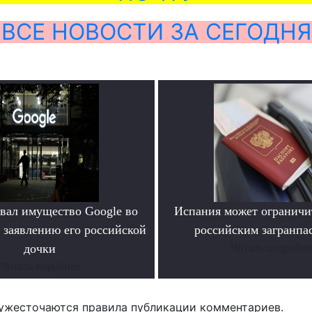
ВСЕ НОВОСТИ ЗА СЕГОДНЯ
овал имущество Google во
Испания может ограничит
 заявлению его российской
российским загранпа
дочки
Читать подробне
Читать поробнее
ужесточаются правила публикации комментариев.