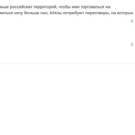
ьше российских территорий, чтобы ими торговаться на 
ржаться нету больше сил, xoxлы потребуют переговоры, на которых 
4
4