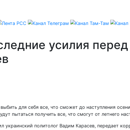
следние усилия перед
ев
выбить для себя все, что сможет до наступления осен
дут пытаться получить все, что смогут от летнего нас
вил украинский политолог Вадим Карасев, передает ко