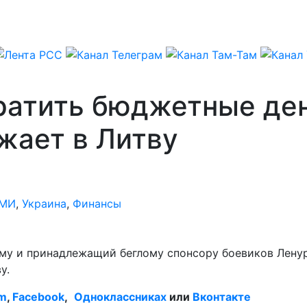
ратить бюджетные ден
жает в Литву
МИ
,
Украина
,
Финансы
му и принадлежащий беглому спонсору боевиков Ленур
у.
am
,
Facebook
,
Одноклассниках
или
Вконтакте