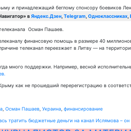
Навигатор» в
Яндекс.Дзен
,
Telegram
,
Одноклассниках
,
 телеканала Осман Пашаев.
елеканалу финансовую помощь в размере 40 миллионов 
й причине телеканал переезжает в Литву — на террито
сегда много поддержки. Например, весной исполнитель
в.
 Крыму как не прошедший перерегистрацию в соответс
а
,
Осман Пашаев
,
Украина
,
финансирование
ась тратить бюджетные деньги на канал Ислямова – он