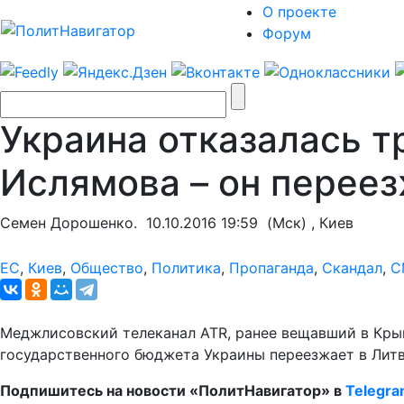
О проекте
Форум
Украина отказалась т
Ислямова – он переез
Семен Дорошенко.
10.10.2016 19:59
(Мск) , Киев
ЕС
,
Киев
,
Общество
,
Политика
,
Пропаганда
,
Скандал
,
С
Меджлисовский телеканал ATR, ранее вещавший в Кры
государственного бюджета Украины переезжает в Литв
Подпишитесь на новости «ПолитНавигатор» в
Telegr