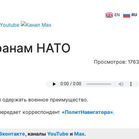
EN
RU
транам НАТО
Просмотров: 1763
бы одержать военное преимущество.
 передает корреспондент
«ПолитНавигатора»
.
Вконтакте
, каналы
YouTube
и
Max
.