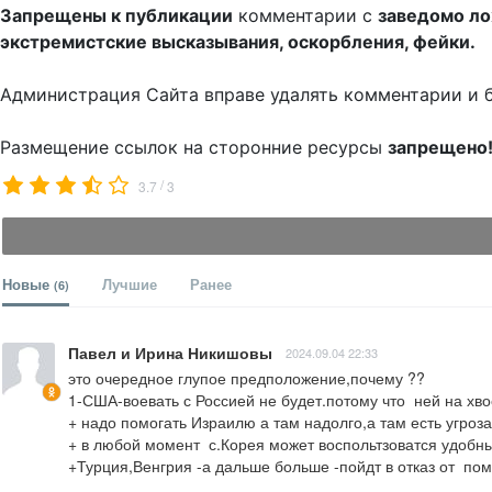
Запрещены к публикации
комментарии с
заведомо л
экстремистские высказывания, оскорбления, фейки.
Администрация Сайта вправе удалять комментарии и 
Размещение ссылок на сторонние ресурсы
запрещено
/
3.7
3
Новые
Лучшие
Ранее
(6)
Павел и Ирина Никишовы
2024.09.04 22:33
это очередное глупое предположение,почему ??

1-США-воевать с Россией не будет.потому что  ней на хво
+ надо помогать Израилю а там надолго,а там есть угроза
+ в любой момент  с.Корея может воспольтзоватся удобны
+Турция,Венгрия -а дальше больше -пойдт в отказ от  по