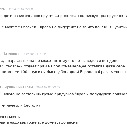
овы
2024.09.04 22:38
редачи своих запасов оружия...продолжая оа рискует разоружится-
не может с Россией,Европа не выдержит не то что по 2 000 - убитых
а Никишовы
2024.09.04 22:44
год ,нарастить она не может потому что нет заводов и нет денег

РГ так все-и отдаёт прям из под конвейера,не оставляя даже себе 

тно менее 100 штук их и было у Западной Европе в 4 раза менньше
 и Ирина Никишовы
2024.09.04 22:49
й никого не заставишь.кроме придурков Укров и полудурков поляков
-и нечем, и бестолку 

завязывать

вать надо как то,не все доживут до весны