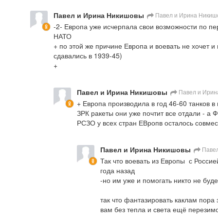
Павел и Ирина Никишовы
Павел и Ирина Никиш
-2- Европа уже исчерпала свои возможности по пе
НАТО

+ по этой же причине Европа и воевать не хочет и 
сдавались в 1939-45)

+
Павел и Ирина Никишовы
Павел и Ирин
+ Европа производила в год 46-60 танков в 
ЗРК ракеты они уже почтит все отдали - а Ф
РСЗО у всех стран ЕВропв осталось совмес
Павел и Ирина Никишовы
Павел
Так что воевать из Европы  с Россие
года назад

-но им уже и помогать никто не будет
так что фантазировать каклам пора 
вам без тепла и света ещё перезимо