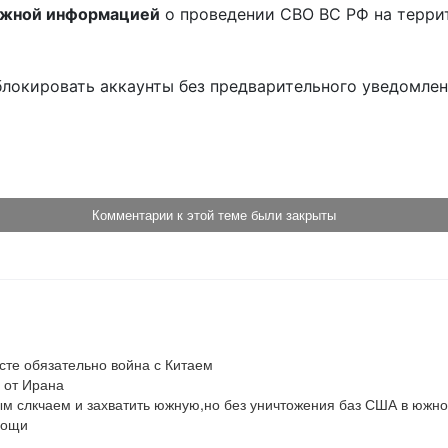
ожной информацией
о проведении СВО ВС РФ на терри
блокировать аккаунты без предварительного уведомле
!
Комментарии к этой теме были закрыты
сте обязательно война с Китаем

 от Ирана

м слкчаем и захватить южную,но без уничтожения баз США в южной
мощи