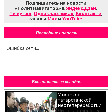
Подпишитесь на новости
«ПолитНавигатор» в
Яндекс.Дзен
,
Telegram
,
Одноклассниках
,
Вконтакте
,
каналы
Max
и
YouTube
.
Последние новости
Ошибка сети...
Все новости за сегодня
У истоков
татарстанской
нефтепереработки
Читать подробнее