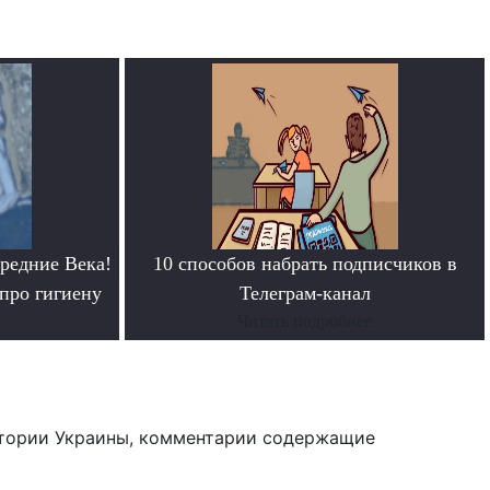
редние Века!
10 способов набрать подписчиков в
про гигиену
Телеграм-канал
Читать подробнее
тории Украины, комментарии содержащие