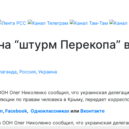
на “штурм Перекопа” 
паганда
,
Россия
,
Украина
ОН Олег Николенко сообщил, что украинская делегаци
юции по правам человека в Крыму, передает корреспо
am
,
Facebook
,
Одноклассниках
или
Вконтакте