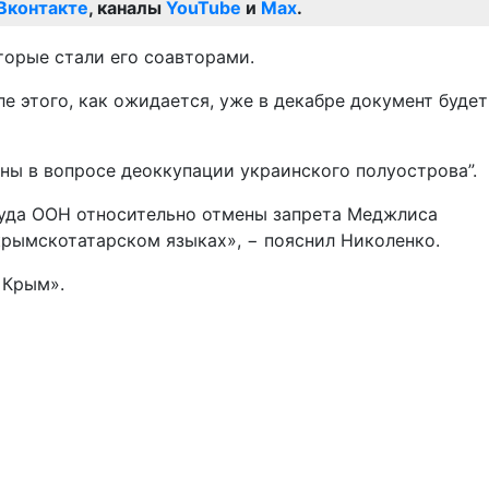
Вконтакте
, каналы
YouTube
и
Max
.
торые стали его соавторами.
е этого, как ожидается, уже в декабре документ будет
ы в вопросе деоккупации украинского полуострова”.
суда ООН относительно отмены запрета Меджлиса
крымскотатарском языках», − пояснил Николенко.
 Крым».