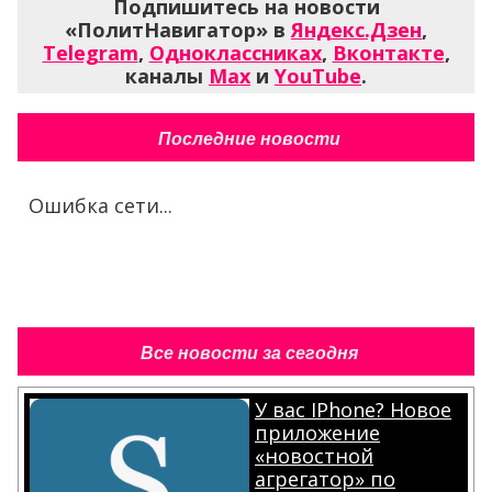
Подпишитесь на новости
«ПолитНавигатор» в
Яндекс.Дзен
,
Telegram
,
Одноклассниках
,
Вконтакте
,
каналы
Max
и
YouTube
.
Последние новости
Ошибка сети...
Все новости за сегодня
У вас IPhone? Новое
приложение
«новостной
агрегатор» по