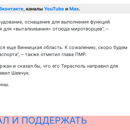
Вконтакте
, каналы
YouTube
и
Max
.
рудование, оснащение для выполнения функций
я для «выталкивания» отсюда миротворцев”, –
ся еще Винницкая область. К сожалению, скоро будем
порта”, – также отметил глава ПМР.
ржан и сказал бы, что его Тирасполь направил для
авил Шевчук.
ины.
АЛ И ПОДДЕРЖАТЬ