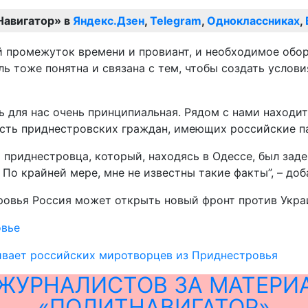
Навигатор» в
Яндекс.Дзен
,
Telegram
,
Одноклассниках
,
й промежуток времени и провиант, и необходимое обо
ь тоже понятна и связана с тем, чтобы создать услови
 для нас очень принципиальная. Рядом с нами находит
сть приднестровских граждан, имеющих российские пас
 приднестровца, который, находясь в Одессе, был заде
По крайней мере, мне не известны такие факты”, – доб
тровья Россия может открыть новый фронт против Укра
овье
ивает российских миротворцев из Приднестровья
ЖУРНАЛИСТОВ ЗА МАТЕРИ
«ПОЛИТНАВИГАТОР»