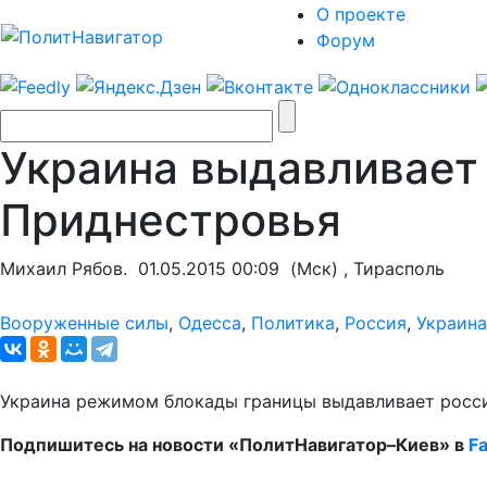
О проекте
Форум
Украина выдавливает
Приднестровья
Михаил Рябов.
01.05.2015 00:09
(Мск) , Тирасполь
Вооруженные силы
,
Одесса
,
Политика
,
Россия
,
Украина
Украина режимом блокады границы выдавливает росси
Подпишитесь на новости «ПолитНавигатор–Киев» в
F