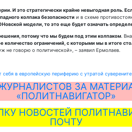
ии. И это стратегически крайне невыгодная роль. Есл
ападного колпака безопасности
и в схеме противостоян
ОНовской модели, то это еще будет означать определ
решения, потому что мы будем под этим колпаком
. Вн
ое количество ограничений, с которыми мы в итоге ст
ж не говорю о политической», – заявил Ермолаев.
т себя в европейскую периферию с утратой суверените
ЖУРНАЛИСТОВ ЗА МАТЕРИ
«ПОЛИТНАВИГАТОР»
ЛКУ НОВОСТЕЙ ПОЛИТНАВИ
ПОЧТУ