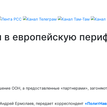
я в европейскую пери
шение ООН, а предоставленные «партнерами», загоняют
г Андрей Ермолаев, передает корреспондент
«ПолитНав