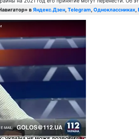
Навигатор» в
Яндекс.Дзен
,
Telegram
,
Одноклассниках
,