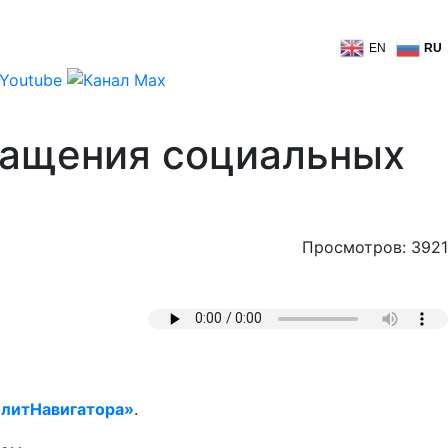
EN
RU
ращения социальных
Просмотров: 3921
литНавигатора»
.