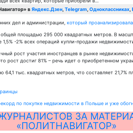
Навигатор» в
Яндекс.Дзен
,
Telegram
,
Одноклассниках
,
енних дел и администрации,
который проанализировала
, общей площадью 295 000 квадратных метров. В масш
ее 1,5% -2% всех операций купли-продажи недвижимост
амичный рост участия иностранцев в рынке недвижимост
 это рост достиг 81% – речь идет о приобретенном ук
 64,1 тыс. квадратных метров, что составляет 21,7% 
краинцы
рекорд по покупке недвижимости в Польше и уже обог
ЖУРНАЛИСТОВ ЗА МАТЕРИ
«ПОЛИТНАВИГАТОР»