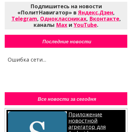
Подпишитесь на новости
«ПолитНавигатор» в
Яндекс.Дзен
,
Telegram
,
Одноклассниках
,
Вконтакте
,
каналы
Max
и
YouTube
.
Последние новости
Ошибка сети...
Все новости за сегодня
Приложение
новостной
агрегатор для