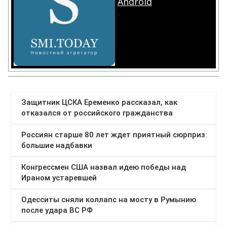
Android
.