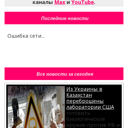
каналы
Max
и
YouTube
.
Последние новости
Ошибка сети...
Все новости за сегодня
Из Украины в
Казахстан
переброшены
лаборатории США
готовить
биологическое
оружие против РФ и