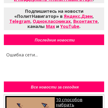
Подпишитесь на новости
«ПолитНавигатор» в
Яндекс.Дзен
,
Telegram
,
Одноклассниках
,
Вконтакте
,
каналы
Max
и
YouTube
.
Последние новости
Ошибка сети...
Все новости за сегодня
10 способов
набрать