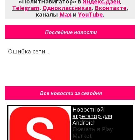
«ПолитНавигатор» в
Яндекс.Дзен
,
Telegram
,
Одноклассниках
,
Вконтакте
,
каналы
Max
и
YouTube
.
Последние новости
Ошибка сети...
Все новости за сегодня
Новостной
агрегатор для
Android
Скачать в Play
Market