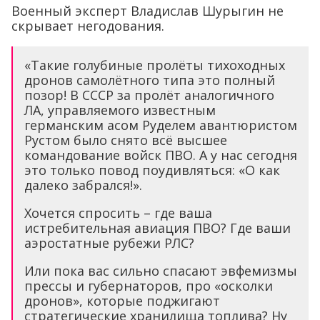
Военный эксперт Владислав Шурыгин не
скрывает негодования.
«Такие голубиные пролёты тихоходных
дронов самолётного типа это полный
позор! В СССР за пролёт аналогичного
ЛА, управляемого известным
германским асом Руделем авантюристом
Рустом было снято всё высшее
командование войск ПВО. А у нас сегодня
это только повод поудивляться: «О как
далеко забрался!».
Хочется спросить – где ваша
истребительная авиация ПВО? Где ваши
аэростатные рубежи РЛС?
Или пока вас сильно спасают эвфемизмы
прессы и губернаторов, про «осколки
дронов», которые поджигают
стратегические хранилища топлива? Ну