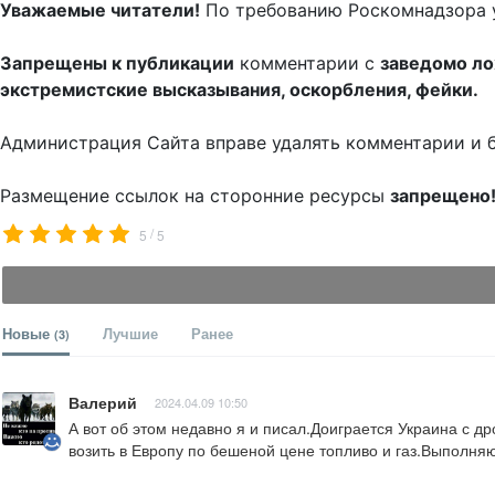
Уважаемые читатели!
По требованию Роскомнадзора 
Запрещены к публикации
комментарии с
заведомо л
экстремистские высказывания, оскорбления, фейки.
Администрация Сайта вправе удалять комментарии и 
Размещение ссылок на сторонние ресурсы
запрещено
/
5
5
Новые
Лучшие
Ранее
(3)
Валерий
2024.04.09 10:50
А вот об этом недавно я и писал.Доиграется Украина с д
возить в Европу по бешеной цене топливо и газ.Выполняю