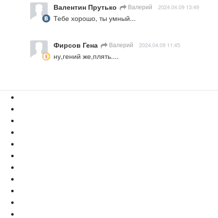
Валентин Прутько
Валерий
2024.04.09 13:49
Тебе хорошо, ты умный...
Фирсов Гена
Валерий
2024.04.09 11:45
ну,гений же,плять....