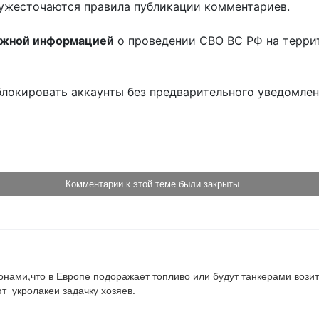
ужесточаются правила публикации комментариев.
ожной информацией
о проведении СВО ВС РФ на терри
блокировать аккаунты без предварительного уведомле
!
Комментарии к этой теме были закрыты
ронами,что в Европе подоражает топливо или будут танкерами возит
т  укролакеи задачку хозяев.