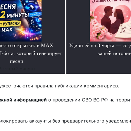
место открытки: в MAX
Удиви её на 8 марта — соз
I-бота, который генерирует
вашей истори
песни
.
Всего за 2 минуты
ужесточаются правила публикации комментариев.
ожной информацией
о проведении СВО ВС РФ на терри
блокировать аккаунты без предварительного уведомле