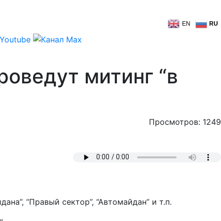
EN
RU
роведут митинг “в
Просмотров: 1249
на”, “Правый сектор”, “Автомайдан” и т.п.