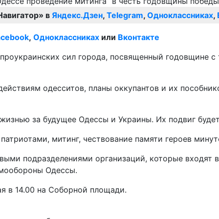
Навигатор» в
Яндекс.Дзен
,
Telegram
,
Одноклассниках
,
acebook
,
Одноклассниках
или
Вконтакте
 проукраинских сил города, посвященный годовщине с 
ействиям одесситов, планы оккупантов и их пособнико
жизнью за будущее Одессы и Украины. Их подвиг будет
патриотами, митинг, чествование памяти героев минут
овыми подразделениями организаций, которые входят 
амообороны Одессы.
я в 14.00 на Соборной площади.