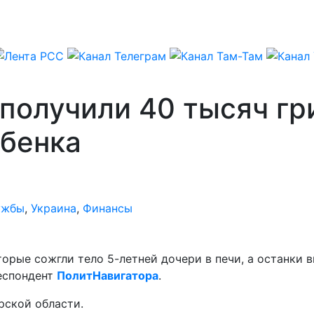
получили 40 тысяч гр
ебенка
ужбы
,
Украина
,
Финансы
орые сожгли тело 5-летней дочери в печи, а останки в
респондент
ПолитНавигатора
.
рской области.