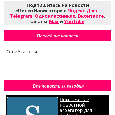
Подпишитесь на новости
«ПолитНавигатор» в
Яндекс.Дзен
,
Telegram
,
Одноклассниках
,
Вконтакте
,
каналы
Max
и
YouTube
.
Последние новости
Ошибка сети...
Все новости за сегодня
Приложение
новостной
агрегатор для