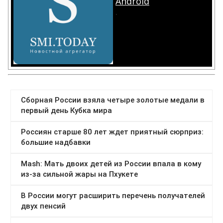
Android
.