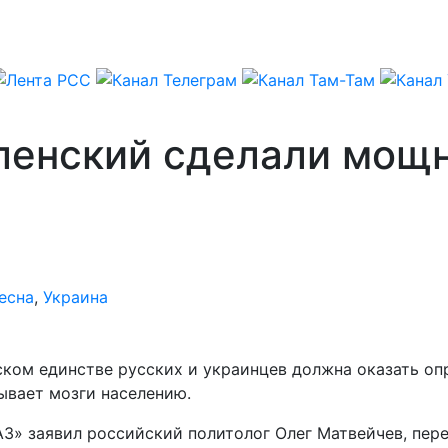
ленский сделали мощ
есна
,
Украина
ском единстве русских и украинцев должна оказать о
ывает мозги населению.
А3» заявил российский политолог Олег Матвейчев, пер