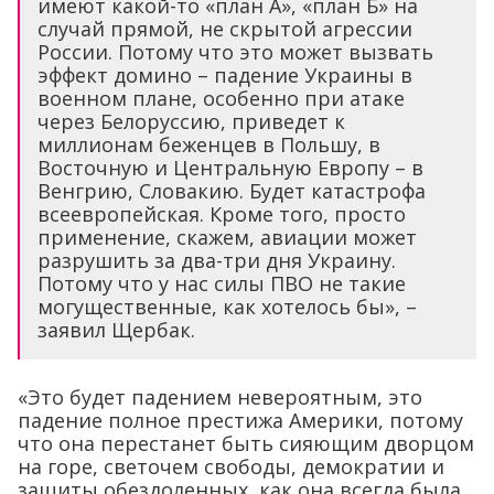
имеют какой-то «план А», «план Б» на
случай прямой, не скрытой агрессии
России. Потому что это может вызвать
эффект домино – падение Украины в
военном плане, особенно при атаке
через Белоруссию, приведет к
миллионам беженцев в Польшу, в
Восточную и Центральную Европу – в
Венгрию, Словакию. Будет катастрофа
всеевропейская. Кроме того, просто
применение, скажем, авиации может
разрушить за два-три дня Украину.
Потому что у нас силы ПВО не такие
могущественные, как хотелось бы», –
заявил Щербак.
«Это будет падением невероятным, это
падение полное престижа Америки, потому
что она перестанет быть сияющим дворцом
на горе, светочем свободы, демократии и
защиты обездоленных, как она всегда была