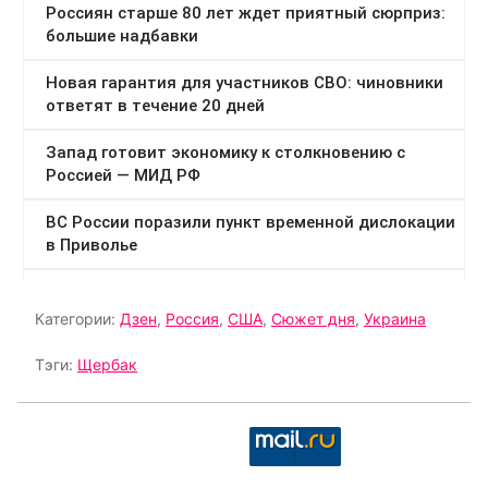
Категории:
Дзен
,
Россия
,
США
,
Сюжет дня
,
Украина
Тэги:
Щербак