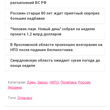
Категории:
Дзен
,
Зерно
,
НАТО
,
Политика
,
Россия
,
Украина
Тэги:
Огрызко