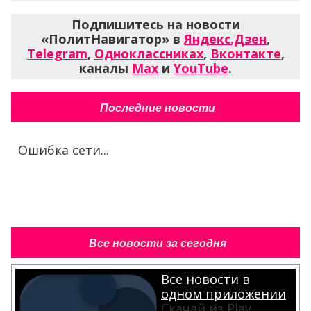
Подпишитесь на новости
«ПолитНавигатор» в
Яндекс.Дзен
,
Telegram
,
Одноклассниках
,
Вконтакте
,
каналы
Max
и
YouTube
.
Последние новости
Ошибка сети...
Все новости за сегодня
Все новости в
одном приложении
Скачай из Play