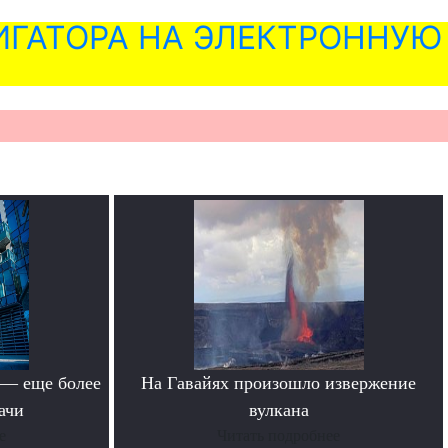
ГАТОРА НА ЭЛЕКТРОННУЮ
 — еще более
На Гавайях произошло извержение
ачи
вулкана
е
Читать подробнее