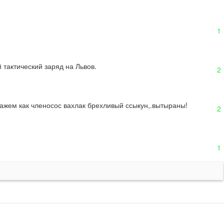
1
 тактический заряд на Львов.
2
стажем как членосос вахлак брехливый ссыкун,.вытыраны!
2
1