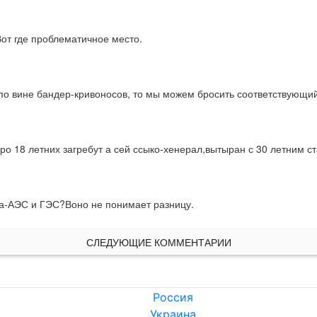
Вот где проблематичное место.
по вине бандер-кривоносов, то мы можем бросить соответствующий
оро 18 летних загребут а сей ссыко-хенерал,вытыран с 30 летним 
а-АЭС и ГЭС?Воно не понимает разницу.
СЛЕДУЮЩИЕ КОММЕНТАРИИ
Россия
Украина