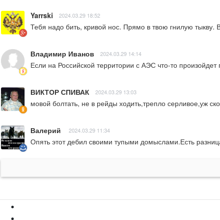
Yarrski
2024.03.29 18:52
Тебя надо бить, кривой нос. Прямо в твою гнилую тыкву. 
Владимир Иванов
2024.03.29 14:14
Если на Российской территории с АЭС что-то произойдет 
ВИКТОР СПИВАК
2024.03.29 13:03
мовой болтать, не в рейды ходить,трепло серливое,уж ск
Валерий
2024.03.29 11:34
Опять этот дебил своими тупыми домыслами.Есть разниц