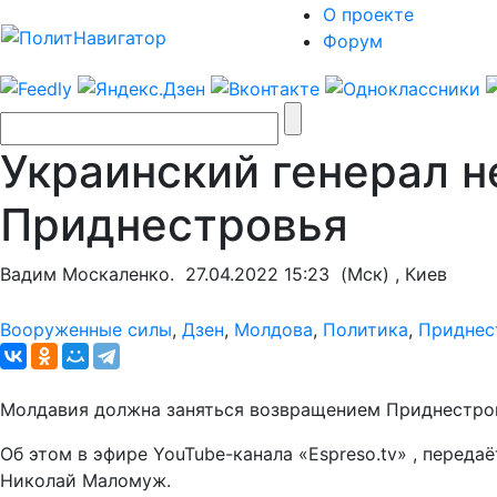
О проекте
Форум
Украинский генерал н
Приднестровья
Вадим Москаленко.
27.04.2022 15:23
(Мск) , Киев
Вооруженные силы
,
Дзен
,
Молдова
,
Политика
,
Приднес
Молдавия должна заняться возвращением Приднестровь
Об этом в эфире YouTube-канала «Espreso.tv» , перед
Николай Маломуж.