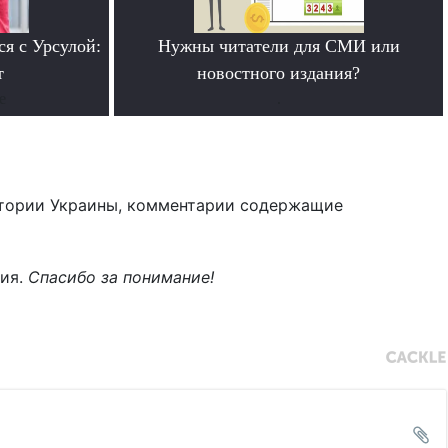
ся с Урсулой:
Нужны читатели для СМИ или
т
новостного издания?
е
.
тории Украины, комментарии содержащие
ния.
Спасибо за понимание!