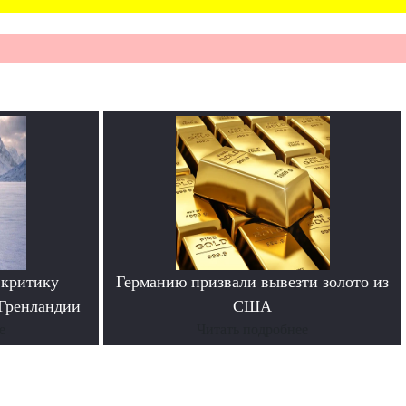
 критику
Германию призвали вывезти золото из
 Гренландии
США
е
Читать подробнее