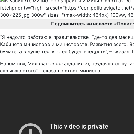
fetchpriority="high" srcset="https://cdn.politnavigator.ne
300x225.jpg 300w" sizes="(max-width: 464px) 100vw, 46
Подпишитесь на новости «Полит
“Я недолго работаю в правительстве. Где-то два месяца
Кабинета министров и министерств. Развития всего. В
бумаге, а в душе тех, кто ее будет внедрять”, – сказа
Напомним, Милованов оскандалился, неудачно отшутивш
скрываю этого” – сказал в ответ министр.