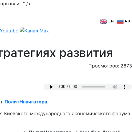
торговли…" />
EN
RU
тратегиях развития
Просмотров: 2673
нт
ПолитНавигатора
.
мя Киевского международного экономического форума