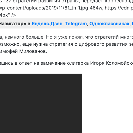
t/wp-content/uploads/2019/11/61_tn-1.jpg 464w, https://cdn
4px" />
Навигатор» в
Яндекс.Дзен
,
Telegram
,
Одноклассниках
,
, немного больше. Но я уже понял, что стратегий много
озможно, еще нужна стратегия с цифрового развития э
л Тимофей Милованов.
ись в ответ на замечание олигарха Игоря Коломойского