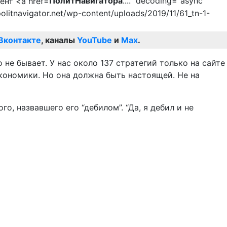
ПолитНавигатора
...." decoding="async"
.politnavigator.net/wp-content/uploads/2019/11/61_tn-1-
Вконтакте
, каналы
YouTube
и
Max
.
 не бывает. У нас около 137 стратегий только на сайте
кономики. Но она должна быть настоящей. Не на
, назвавшего его “дебилом”. “Да, я дебил и не