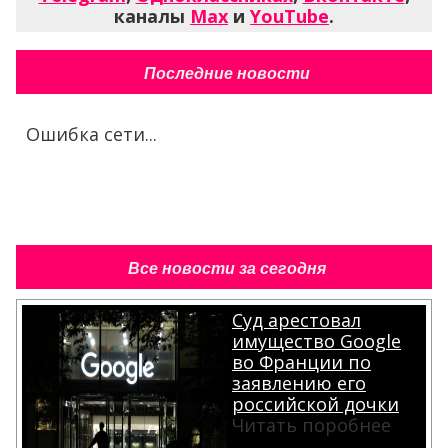
каналы
Max
и
YouTube
.
Последние новости
Ошибка сети...
Все новости за сегодня
Суд арестовал
имущество Google
во Франции по
заявлению его
российской дочки
Читать поробнее