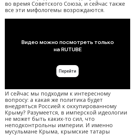
во время Советского Союза, и сейчас также
все эти мифологемы возрождаются.
И сейчас мы подходим к интересному
вопросу: а какая же политика будет
внедряться Россией к оккупированному
Крыму? Разумеется, в имперской идеологии
не может быть каких-то сил, что
неподконтрольны империи. И именно
мусульмане Крыма, крымские татары