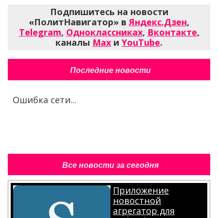
Подпишитесь на новости
«ПолитНавигатор» в
Яндекс.Дзен
,
Telegram
,
Одноклассниках
,
Вконтакте
,
каналы
Max
и
YouTube
.
Последние новости
Ошибка сети...
Все новости за сегодня
Приложение
новостной
агрегатор для