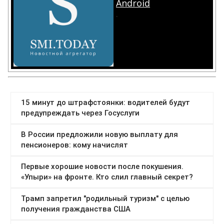
Android
.