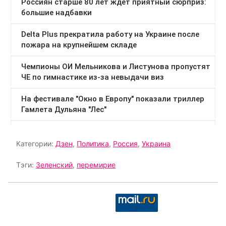
Категории:
Дзен
,
Политика
,
Россия
,
Украина
Тэги:
Зеленский
,
перемирие