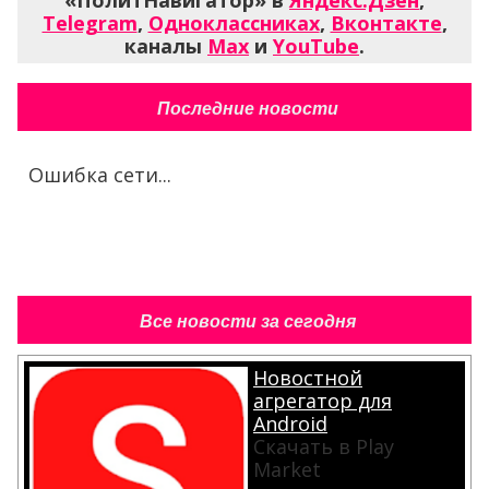
«ПолитНавигатор» в
Яндекс.Дзен
,
Telegram
,
Одноклассниках
,
Вконтакте
,
каналы
Max
и
YouTube
.
Последние новости
Ошибка сети...
Все новости за сегодня
Новостной
агрегатор для
Android
Скачать в Play
Market