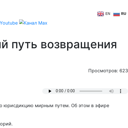
EN
RU
ый путь возвращения
Просмотров: 623
вою юрисдикцию мирным путем. Об этом в эфире
торий.