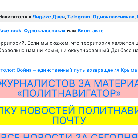
Навигатор» в
Яндекс.Дзен
,
Telegram
,
Одноклассниках
,
Facebook
,
Одноклассниках
или
Вконтакте
ерриторий. Если мы скажем, что территория является 
обровольно нам ни Крым, ни оккупированный Донбасс не
толог: Война – единственный путь возвращения Крыма
ЖУРНАЛИСТОВ ЗА МАТЕРИ
«ПОЛИТНАВИГАТОР»
ЛКУ НОВОСТЕЙ ПОЛИТНАВИ
ПОЧТУ
ВСЕ НОВОСТИ ЗА СЕГОДНЯ